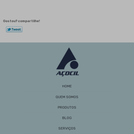
aplicações e benefícios
Barra Sextavada de Ferro: Vantagens e Usos na
Construção
Gostou? compartilhe!
Barra Sextavada: Como Escolher e Utilizar Esse
Material em Projetos
Barra Sextavada: Como Escolher e Utilizar Esse
Material em Seus Projetos
Barras de Aço: Guia Completo de Aplicações,
Benefícios e Como Escolher para Seus Projetos
Cantoneira de Ferro é Essencial para Estruturas
Duráveis e Seguras
Cantoneira de Ferro: Guia Completo para Uso e
Aplicações
HOME
Cantoneira Galvanizada Preço: Como Encontrar as
Melhores Ofertas e Economizar na Obra
QUEM SOMOS
Cantoneira Galvanizada Preço: Como Encontrar as
PRODUTOS
Melhores Ofertas e Economizar na Sua Obra
Cantoneiras de Aço à Venda Aumentam
BLOG
Durabilidade em Construções
SERVIÇOS
Cantoneiras de Aço à Venda: Os Melhores Modelos