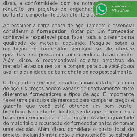
disso, a conformidade com as normas pode ser um
chamar no
requisito em projetos de engenharia e construção,
WhatsApp
portanto, é importante estar atento a esse detalhe.
Ao escolher a barra chata de aço, também é essencial
considerar o
fornecedor
. Optar por um fornecedor
confiável e respeitável pode fazer toda a diferença na
qualidade do material adquirido. Pesquise sobre a
reputação do fornecedor, verifique se ele oferece
garantias e se possui um bom atendimento ao cliente.
Além disso, é recomendável solicitar amostras do
material antes de realizar a compra, para que você possa
avaliar a qualidade da barra chata de aço pessoalmente.
Outro ponto a ser considerado é o
custo
da barra chata
de aço. Os preços podem variar significativamente entre
diferentes fornecedores e tipos de aço. É importante
fazer uma pesquisa de mercado para comparar preços e
garantir que você está obtendo um bom custo-
benefício. No entanto, lembre-se de que o preço mais
baixo nem sempre é a melhor opção. Avalie a qualidade
do material e a reputação do fornecedor antes de tomar
uma decisão. Além disso, considere o custo total do
projeto, incluindo instalação e manutenção, ao calcular