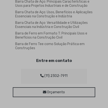
Barra Chata de Aço: Principais Características e
Usos para Projetos Industriais e de Construção
Barra Chata de Aço: Usos, Benefícios e Aplicações
Essenciais na Construção e Indústria
Barra Chata de Aço: Versatilidade e Utilizações
Essenciais na Indústria e Construção Civil
Barra de Ferro em Formato T: Principais Usos e
Benefícios na Construção Civil
Barra de Ferro Tee como Solução Prática em
Construções
Barra de Ferro Tee para Construção Civil e
Manutenção
Entre em contato
Barra de Ferro Tee: Vantagens e Aplicações
Práticas
Barra de Ferro Tipo Tee: Guia Completo para
(11) 2302-7911
Aplicações e Vantagens na Construção Civil
Barra Sextavada de Aço é Ideal para Projetos
Estruturais e Mecânicos
Orçamento
Barra Sextavada de Aço para Projetos Estruturais
e Mecânicos
Barra sextavada de ferro: características,