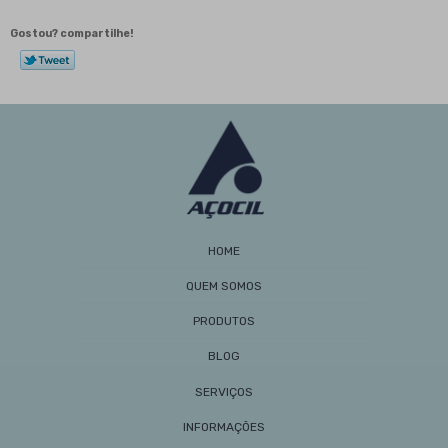
Barra Sextavada de Ferro: Vantagens e Usos na
Construção
Gostou? compartilhe!
Barra Sextavada: Como Escolher e Utilizar
Esse Material em Projetos
Barra Sextavada: Como Escolher e Utilizar Esse
Material em Seus Projetos
Barras de Aço: Guia Completo de Aplicações,
Benefícios e Como Escolher para Seus Projetos
Cantoneira de Ferro é Essencial para Estruturas
Duráveis e Seguras
Cantoneira de Ferro: Guia Completo para Uso e
Aplicações
HOME
Cantoneira Galvanizada Preço: Como Encontrar as
Melhores Ofertas e Economizar na Obra
QUEM SOMOS
Cantoneira Galvanizada Preço: Como Encontrar as
PRODUTOS
Melhores Ofertas e Economizar na Sua Obra
Cantoneiras de Aço à Venda Aumentam
BLOG
Durabilidade em Construções
SERVIÇOS
Cantoneiras de Aço à Venda: Os Melhores Modelos
e Vantagens
INFORMAÇÕES
Cantoneiras de Ferro: Aplicações Estruturais e de