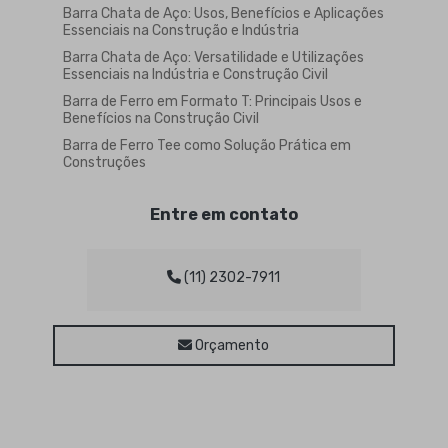
Barra Chata de Aço: Usos, Benefícios e Aplicações
Essenciais na Construção e Indústria
Barra Chata de Aço: Versatilidade e Utilizações
Essenciais na Indústria e Construção Civil
Barra de Ferro em Formato T: Principais Usos e
Benefícios na Construção Civil
Barra de Ferro Tee como Solução Prática em
Construções
Barra de Ferro Tee para Construção Civil e
Manutenção
Entre em contato
Barra de Ferro Tee: Vantagens e Aplicações
Práticas
Barra de Ferro Tipo Tee: Guia Completo para
(11) 2302-7911
Aplicações e Vantagens na Construção Civil
Barra Sextavada de Aço é Ideal para Projetos
Estruturais e Mecânicos
Orçamento
Barra Sextavada de Aço para Projetos Estruturais
e Mecânicos
Barra sextavada de ferro: características,
aplicações e benefícios