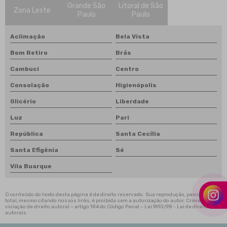
Distribuição de aço e ferro
Grande São
Litoral de São
Zona Leste
Fornecedor de aço
Paulo
Paulo
Fornecedor de barra chata de aço
Fornecedor de barra quadrada de ferro
Aclimação
Bela Vista
Fornecedor de perfis metálicos estruturais
Bom Retiro
Brás
Perfis e chapas de aço
Perfis metálicos
Cambuci
Centro
Tubo de aço
Consolação
Higienópolis
Viga i de aço estrutural
Viga u laminada
Glicério
Liberdade
Viga w metálica
Luz
Pari
Vigas e perfis estruturais
República
Santa Cecília
Santa Efigênia
Sé
Vila Buarque
O conteúdo do texto desta página é de direito reservado. Sua reprodução, parcial ou
total, mesmo citando nossos links, é proibida sem a autorização do autor. Crime de
violação de direito autoral – artigo 184 do Código Penal –
Lei 9610/98 - Lei de direitos
autorais
.