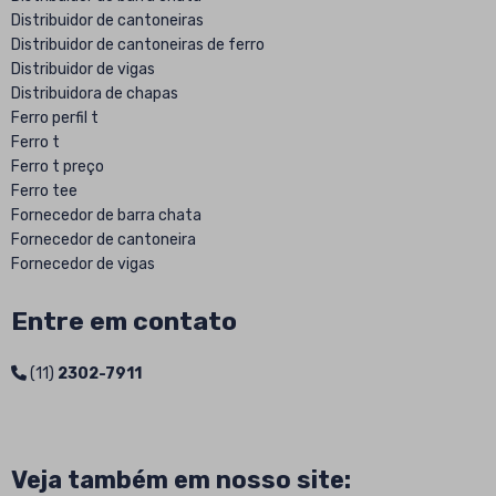
Distribuidor de cantoneiras
Distribuidor de cantoneiras de ferro
Distribuidor de vigas
Distribuidora de chapas
Ferro perfil t
Ferro t
Ferro t preço
Ferro tee
Fornecedor de barra chata
Fornecedor de cantoneira
Fornecedor de vigas
Fornecedor viga de aço
Fornecedores de vigas metalicas
Entre em contato
Onde comprar barra chata de ferro
Perfil estrutural soldado
(11)
2302-7911
Perfil soldado sao paulo
Preço ferro em t
Tubo estrutural de aço
Tubo estrutural quadrado
Veja também em nosso site:
Tubo estrutural redondo