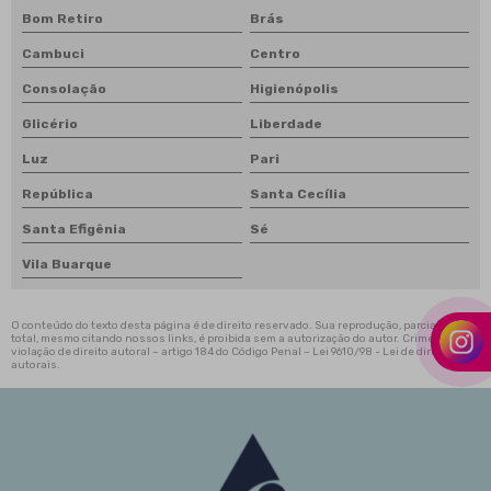
Vigas e perfis estruturais
Bom Retiro
Brás
Cambuci
Centro
Consolação
Higienópolis
Glicério
Liberdade
Luz
Pari
República
Santa Cecília
Santa Efigênia
Sé
Vila Buarque
O conteúdo do texto desta página é de direito reservado. Sua reprodução, parcial ou
total, mesmo citando nossos links, é proibida sem a autorização do autor. Crime de
violação de direito autoral – artigo 184 do Código Penal –
Lei 9610/98 - Lei de direitos
autorais
.