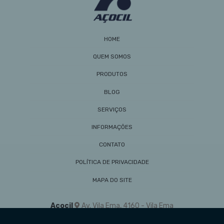
HOME
QUEM SOMOS
PRODUTOS
BLOG
SERVIÇOS
INFORMAÇÕES
CONTATO
POLÍTICA DE PRIVACIDADE
MAPA DO SITE
Açocil
Av. Vila Ema, 4160 - Vila Ema
São Paulo/SP - 03282-001
(11) 2302-7911
vendas@acocil.com.br