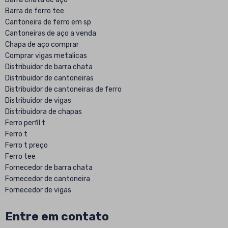
Barra de ferro tee
Cantoneira de ferro em sp
Cantoneiras de aço a venda
Chapa de aço comprar
Comprar vigas metalicas
Distribuidor de barra chata
Distribuidor de cantoneiras
Distribuidor de cantoneiras de ferro
Distribuidor de vigas
Distribuidora de chapas
Ferro perfil t
Ferro t
Ferro t preço
Ferro tee
Fornecedor de barra chata
Fornecedor de cantoneira
Fornecedor de vigas
Fornecedor viga de aço
Fornecedores de vigas metalicas
Entre em contato
Onde comprar barra chata de ferro