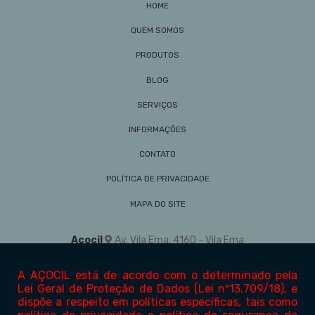
HOME
QUEM SOMOS
PRODUTOS
BLOG
SERVIÇOS
INFORMAÇÕES
CONTATO
POLÍTICA DE PRIVACIDADE
MAPA DO SITE
Açocil
Av. Vila Ema, 4160 - Vila Ema
São Paulo/SP - 03282-001
(11) 2302-7911
vendas@acocil.com.br
1