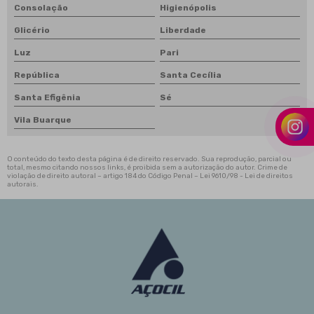
Consolação
Higienópolis
Glicério
Liberdade
Luz
Pari
República
Santa Cecília
Santa Efigênia
Sé
Vila Buarque
O conteúdo do texto desta página é de direito reservado. Sua reprodução, parcial ou
total, mesmo citando nossos links, é proibida sem a autorização do autor. Crime de
violação de direito autoral – artigo 184 do Código Penal –
Lei 9610/98 - Lei de direitos
autorais
.