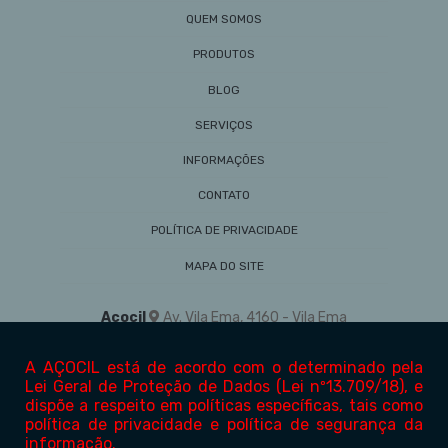
QUEM SOMOS
PRODUTOS
BLOG
SERVIÇOS
INFORMAÇÕES
CONTATO
POLÍTICA DE PRIVACIDADE
MAPA DO SITE
Açocil
Av. Vila Ema, 4160 - Vila Ema
São Paulo/SP - 03282-001
(11) 2302-7911
vendas@acocil.com.br
1