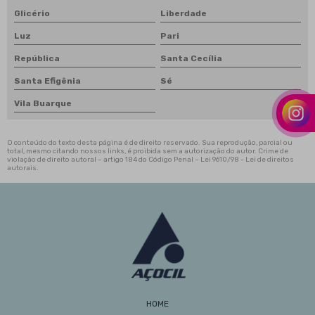
Glicério
Liberdade
Luz
Pari
República
Santa Cecília
Santa Efigênia
Sé
Vila Buarque
O conteúdo do texto desta página é de direito reservado. Sua reprodução, parcial ou
total, mesmo citando nossos links, é proibida sem a autorização do autor. Crime de
violação de direito autoral – artigo 184 do Código Penal –
Lei 9610/98 - Lei de direitos
autorais
.
HOME