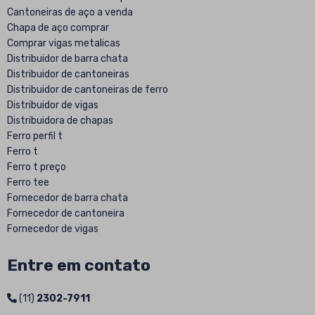
Cantoneiras de aço a venda
Chapa de aço comprar
Comprar vigas metalicas
Distribuidor de barra chata
Distribuidor de cantoneiras
Distribuidor de cantoneiras de ferro
Distribuidor de vigas
Distribuidora de chapas
Ferro perfil t
Ferro t
Ferro t preço
Ferro tee
Fornecedor de barra chata
Fornecedor de cantoneira
Fornecedor de vigas
Fornecedor viga de aço
Fornecedores de vigas metalicas
Entre em contato
Onde comprar barra chata de ferro
Perfil estrutural soldado
(11)
2302-7911
Perfil soldado sao paulo