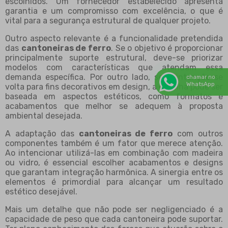
escolhidos. Um fornecedor estabelecido apresenta
garantia e um compromisso com excelência, o que é
vital para a segurança estrutural de qualquer projeto.
Outro aspecto relevante é a funcionalidade pretendida
das
cantoneiras de ferro
. Se o objetivo é proporcionar
principalmente suporte estrutural, deve-se priorizar
modelos com características que atendam essa
demanda específica. Por outro lado, se a intenção se
chamar no
WhatsApp
volta para fins decorativos em design, a escolha pode ser
baseada em aspectos estéticos, como formatos e
acabamentos que melhor se adequem à proposta
ambiental desejada.
A adaptação das
cantoneiras de ferro
com outros
componentes também é um fator que merece atenção.
Ao intencionar utilizá-las em combinação com madeira
ou vidro, é essencial escolher acabamentos e designs
que garantam integração harmônica. A sinergia entre os
elementos é primordial para alcançar um resultado
estético desejável.
Mais um detalhe que não pode ser negligenciado é a
capacidade de peso que cada cantoneira pode suportar.