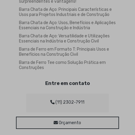
surpreendentes e vantagens!
Barra Chata de Aço: Principais Características e
Usos para Projetos Industriais e de Construção
Barra Chata de Aço: Usos, Benefícios e Aplicações
Essenciais na Construção e Indústria
Barra Chata de Aço: Versatilidade e Utilizações
Essenciais na Indústria e Construção Civil
Barra de Ferro em Formato T: Principais Usos e
Benefícios na Construção Civil
Barra de Ferro Tee como Solução Prática em
Construções
Barra de Ferro Tee para Construção Civil e
Manutenção
Entre em contato
Barra de Ferro Tee: Vantagens e Aplicações
Práticas
Barra de Ferro Tipo Tee: Guia Completo para
(11) 2302-7911
Aplicações e Vantagens na Construção Civil
Barra Sextavada de Aço é Ideal para Projetos
Estruturais e Mecânicos
Orçamento
Barra Sextavada de Aço para Projetos Estruturais
e Mecânicos