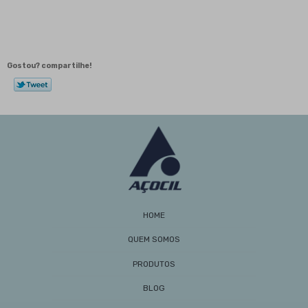
Barra sextavada de ferro: características,
aplicações e benefícios
Barra Sextavada de Ferro: Vantagens e Usos na
Construção
Gostou? compartilhe!
Barra Sextavada: Como Escolher e Utilizar Esse
Material em Projetos
Barra Sextavada: Como Escolher e Utilizar Esse
Material em Seus Projetos
Barras de Aço: Guia Completo de Aplicações,
Benefícios e Como Escolher para Seus Projetos
Cantoneira de Ferro é Essencial para Estruturas
Duráveis e Seguras
Cantoneira de Ferro: Guia Completo para Uso e
Aplicações
HOME
Cantoneira Galvanizada Preço: Como Encontrar as
Melhores Ofertas e Economizar na Obra
QUEM SOMOS
Cantoneira Galvanizada Preço: Como Encontrar as
PRODUTOS
Melhores Ofertas e Economizar na Sua Obra
Cantoneiras de Aço à Venda Aumentam
BLOG
Durabilidade em Construções