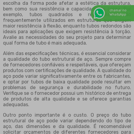
escolha da forma pode afetar a estética da estrutura,
bem como sua resistência e capacidade de carga. Por
chamar no
exemplo, tubos quadrados e retangulares são
WhatsApp
frequentemente utilizados em estruturas que exigem
maior resistência à flexão, enquanto tubos redondos são
ideais para aplicações que exigem resistência à torção.
Avalie as necessidades do seu projeto para determinar
qual forma de tubo é mais adequada.
Além das especificações técnicas, é essencial considerar
a qualidade do tubo estrutural de aço. Sempre compre
de fornecedores confiáveis e respeitáveis, que ofereçam
produtos com certificações de qualidade. A qualidade do
aço pode variar significativamente entre os fabricantes,
e optar por tubos de baixa qualidade pode resultar em
problemas de segurança e durabilidade no futuro.
Verifique se o fornecedor possui um histórico de entrega
de produtos de alta qualidade e se oferece garantias
adequadas.
Outro ponto importante é o custo. O preço do tubo
estrutural de aço pode variar dependendo do tipo de
aço, das dimensões e da qualidade. É recomendável
solicitar orçamentos de diferentes fornecedores para