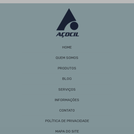
Barra Sextavada: Como Escolher e Utilizar Esse
Material em Seus Projetos
Barras de Aço: Guia Completo de Aplicações,
Benefícios e Como Escolher para Seus Projetos
Cantoneira de Ferro é Essencial para Estruturas
Duráveis e Seguras
Cantoneira de Ferro: Guia Completo para Uso e
Aplicações
HOME
Cantoneira Galvanizada Preço: Como Encontrar as
Melhores Ofertas e Economizar na Obra
QUEM SOMOS
Cantoneira Galvanizada Preço: Como Encontrar as
PRODUTOS
Melhores Ofertas e Economizar na Sua Obra
Cantoneiras de Aço à Venda Aumentam
BLOG
Durabilidade em Construções
SERVIÇOS
Cantoneiras de Aço à Venda: Os Melhores Modelos
e Vantagens
INFORMAÇÕES
Cantoneiras de Ferro: Aplicações Estruturais e de
Design para Projetos Eficientes
CONTATO
Cantoneiras Galvanizadas a Fogo: Benefícios e
POLÍTICA DE PRIVACIDADE
Aplicações Práticas
Cantoneiras Galvanizadas a Fogo: Vantagens e
MAPA DO SITE