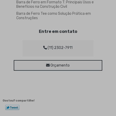
Barra de Ferro em Formato T: Principais Usos e
Benefícios na Construção Civil
Barra de Ferro Tee como Solução Prática em
Construções
Barra de Ferro Tee para Construção Civil e
Manutenção
Entre em contato
Barra de Ferro Tee: Vantagens e Aplicações
Práticas
Barra de Ferro Tipo Tee: Guia Completo para
(11) 2302-7911
Aplicações e Vantagens na Construção Civil
Barra Sextavada de Aço é Ideal para Projetos
Estruturais e Mecânicos
Orçamento
Barra Sextavada de Aço para Projetos Estruturais
e Mecânicos
Barra sextavada de ferro: características,
aplicações e benefícios
Barra Sextavada de Ferro: Vantagens e Usos na
Construção
Gostou? compartilhe!
Barra Sextavada: Como Escolher e Utilizar Esse
Material em Projetos