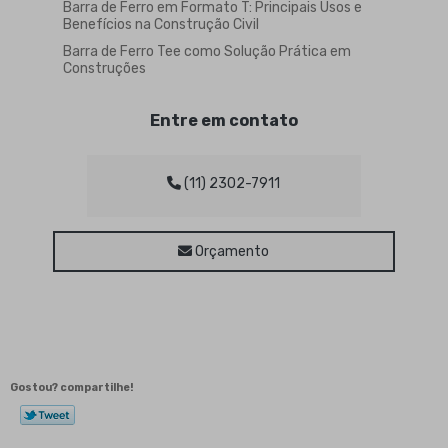
Barra de Ferro em Formato T: Principais Usos e
Benefícios na Construção Civil
Barra de Ferro Tee como Solução Prática em
Construções
Barra de Ferro Tee para Construção Civil e
Manutenção
Entre em contato
Barra de Ferro Tee: Vantagens e Aplicações
Práticas
Barra de Ferro Tipo Tee: Guia Completo para
(11) 2302-7911
Aplicações e Vantagens na Construção Civil
Barra Sextavada de Aço é Ideal para Projetos
Estruturais e Mecânicos
Orçamento
Barra Sextavada de Aço para Projetos Estruturais
e Mecânicos
Barra sextavada de ferro: características,
aplicações e benefícios
Barra Sextavada de Ferro: Vantagens e Usos na
Construção
Gostou? compartilhe!
Barra Sextavada: Como Escolher e Utilizar Esse
Material em Projetos
Barra Sextavada: Como Escolher e Utilizar Esse