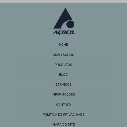
Material em Seus Projetos
Barras de Aço: Guia Completo de Aplicações,
Benefícios e Como Escolher para Seus Projetos
Cantoneira de Ferro é Essencial para
Estruturas Duráveis e Seguras
Cantoneira de Ferro: Guia Completo para Uso e
Aplicações
HOME
Cantoneira Galvanizada Preço: Como Encontrar as
Melhores Ofertas e Economizar na Obra
QUEM SOMOS
Cantoneira Galvanizada Preço: Como Encontrar as
PRODUTOS
Melhores Ofertas e Economizar na Sua Obra
Cantoneiras de Aço à Venda Aumentam
BLOG
Durabilidade em Construções
SERVIÇOS
Cantoneiras de Aço à Venda: Os Melhores Modelos
e Vantagens
INFORMAÇÕES
Cantoneiras de Ferro: Aplicações Estruturais e de
Design para Projetos Eficientes
CONTATO
Cantoneiras Galvanizadas a Fogo: Benefícios e
POLÍTICA DE PRIVACIDADE
Aplicações Práticas
Cantoneiras Galvanizadas a Fogo: Vantagens e
MAPA DO SITE